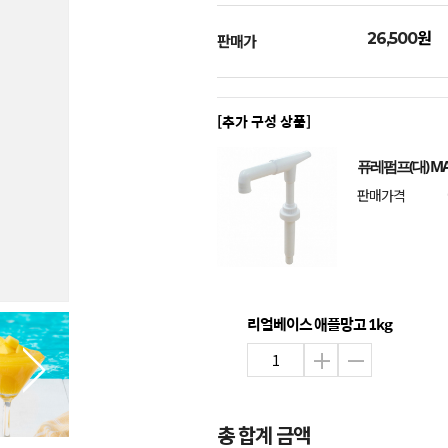
원
26,500
판매가
[추가 구성 상품]
퓨레펌프(대) MA
판매가격
리얼베이스 애플망고 1kg
총 합계 금액