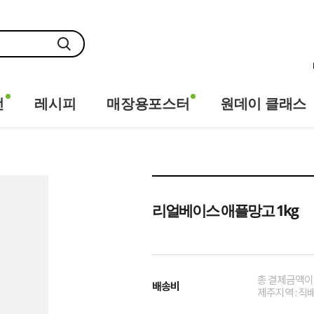
전
레시피
매장용포스터
원데이 클래스
리얼베이스 애플망고 1kg
총 결제금액이 
배송비
제주지역 : 직