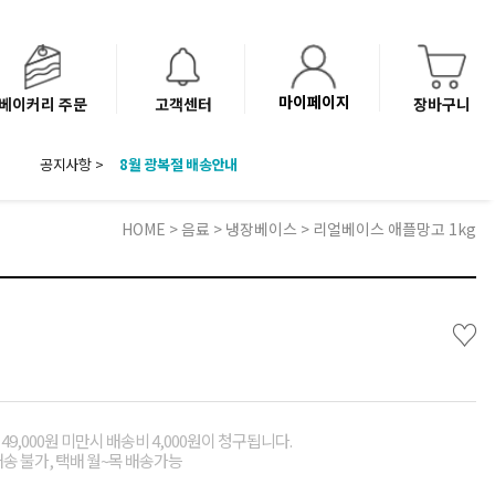
마이페이지
베이커리 주문
고객센터
장바구니
8월 광복절 배송안내
공지사항 >
'NEW 바이브믹스 or 바리스타시럽 1종' 체험단 발표
베이커리(냉동직배송) 센터 이전에 따른 배송 일정 안내
HOME
>
음료
>
냉장베이스
> 리얼베이스 애플망고 1kg
♡
49,000원 미만시 배송비 4,000원이 청구됩니다.
배송 불가, 택배 월~목 배송가능