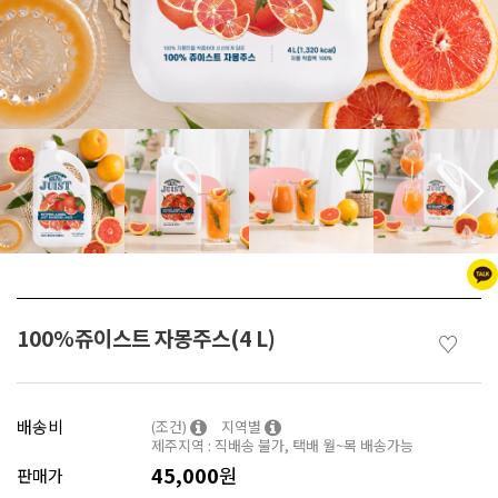
100%쥬이스트 자몽주스(4 L)
♡
배송비
(조건)
지역별
제주지역 : 직배송 불가, 택배 월~목 배송가능
45,000
원
판매가