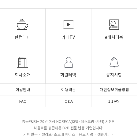
한컵레터
카페TV
e레시피북
회사소개
회원혜택
공지사항
이용안내
이용약관
개인정보취급방침
FAQ
Q&A
1:1문의
흥국F&B는 20년 이상 HORECA(호텔·레스토랑·카페) 시장에
식음료를 공급해온 B2B 전문 납품 기업입니다.
커피 원두 · 젤라또·소르베 베이스 · 음료 시럽 · 캡슐커피 ·