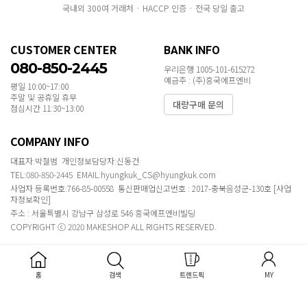
국내외 300여 거래처 · HACCP 인증 · 전국 당일 출고
CUSTOMER CENTER
BANK INFO
080-850-2445
우리은행 1005-101-615272
예금주 : (주)흥국에프엔비
평일 10:00~17:00
주말 및 공휴일 휴무
대량구매 문의
점심시간 11:30~13:00
COMPANY INFO
대표자:박철범 개인정보담당자:신동건
TEL:080-850-2445 EMAIL:hyungkuk_CS@hyungkuk.com
사업자 등록번호:766-85-00558 통신판매업신고번호 : 2017-충북음성군-130호
[사업
자정보확인]
주소 : 서울특별시 강남구 삼성로 546 흥국에프엔비빌딩
COPYRIGHT ⓒ 2020 MAKESHOP ALL RIGHTS RESERVED.
홈
검색
트렌드픽
MY