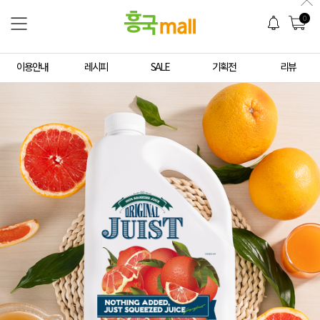
0
이용안내
레시피
SALE
기획전
리뷰