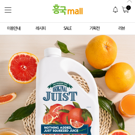
0
이용안내
레시피
SALE
기획전
리뷰