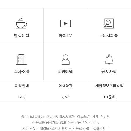
한컵레터
카페TV
e레시피북
회사소개
회원혜택
공지사항
이용안내
이용약관
개인정보취급방침
FAQ
Q&A
1:1문의
흥국F&B는 20년 이상 HORECA(호텔·레스토랑·카페) 시장에
식음료를 공급해온 B2B 전문 납품 기업입니다.
커피 원두 · 젤라또·소르베 베이스 · 음료 시럽 · 캡슐커피 ·