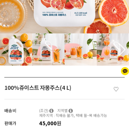
100%쥬이스트 자몽주스(4 L)
♡
배송비
(조건)
지역별
제주지역 : 직배송 불가, 택배 월~목 배송가능
45,000
원
판매가