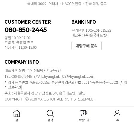
국내외 300여 거래처 · HACCP 인증 · 전국 당일 출고
CUSTOMER CENTER
BANK INFO
080-850-2445
우리은행 1005-101-615272
예금주 : (주)흥국에프엔비
평일 10:00~17:00
주말 및 공휴일 휴무
대량구매 문의
점심시간 11:30~13:00
COMPANY INFO
대표자:박철범 개인정보담당자:신동건
TEL:080-850-2445 EMAIL:hyungkuk_CS@hyungkuk.com
사업자 등록번호:766-85-00558 통신판매업신고번호 : 2017-충북음성군-130호
[사업
자정보확인]
주소 : 서울특별시 강남구 삼성로 546 흥국에프엔비빌딩
COPYRIGHT ⓒ 2020 MAKESHOP ALL RIGHTS RESERVED.
홈
검색
트렌드픽
MY