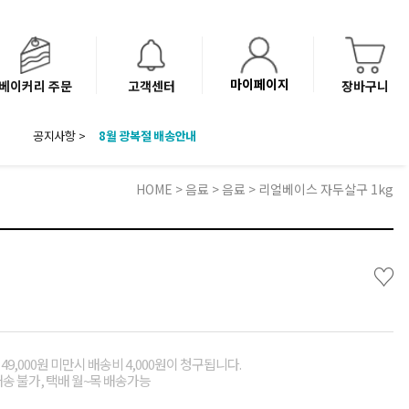
마이페이지
베이커리 주문
고객센터
장바구니
공지사항 >
8월 광복절 배송안내
'NEW 바이브믹스 or 바리스타시럽 1종' 체험단 발표
베이커리(냉동직배송) 센터 이전에 따른 배송 일정 안내
HOME
>
음료
>
음료
> 리얼베이스 자두살구 1kg
♡
49,000원 미만시 배송비 4,000원이 청구됩니다.
배송 불가, 택배 월~목 배송가능