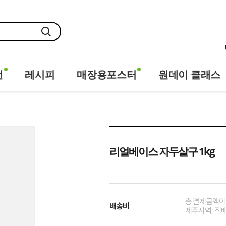
전
레시피
매장용포스터
원데이 클래스
리얼베이스 자두살구 1kg
총 결제금액이 
배송비
제주지역 : 직