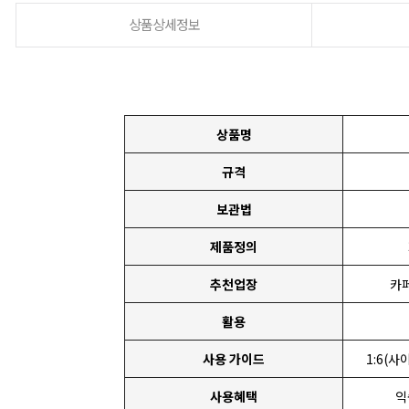
상품상세정보
상품명
규격
보관법
제품정의
추천업장
카페
활용
사용 가이드
1:6(사
사용혜택
익