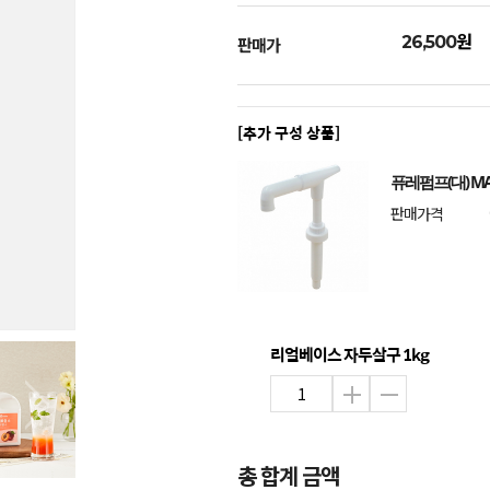
원
26,500
판매가
[추가 구성 상품]
퓨레펌프(대) MA
판매가격
리얼베이스 자두살구 1kg
총 합계 금액