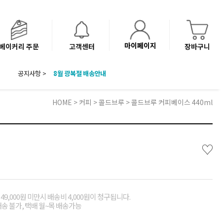
마이페이지
베이커리 주문
고객센터
장바구니
공지사항 >
8월 광복절 배송안내
'NEW 바이브믹스 or 바리스타시럽 1종' 체험단 발표
베이커리(냉동직배송) 센터 이전에 따른 배송 일정 안내
HOME
>
커피
>
콜드브루
> 콜드브루 커피베이스 440ml
♡
49,000원 미만시 배송비 4,000원이 청구됩니다.
배송 불가, 택배 월~목 배송가능