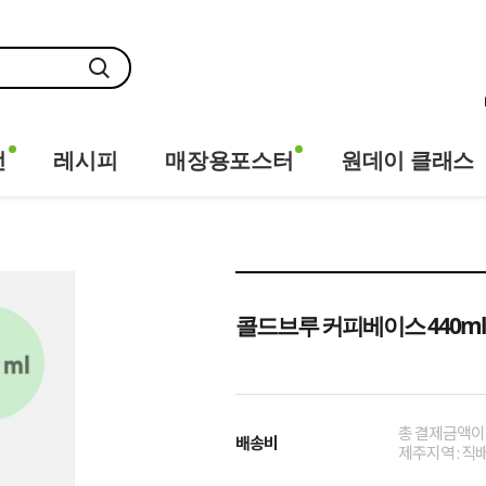
전
레시피
매장용포스터
원데이 클래스
콜드브루 커피베이스 440ml
총 결제금액이 
배송비
제주지역 : 직