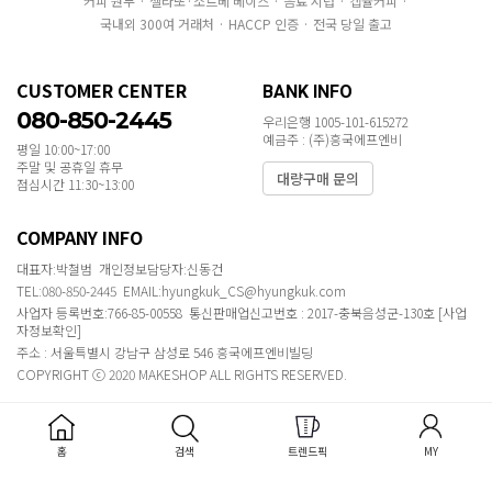
커피 원두 · 젤라또·소르베 베이스 · 음료 시럽 · 캡슐커피 ·
국내외 300여 거래처 · HACCP 인증 · 전국 당일 출고
CUSTOMER CENTER
BANK INFO
080-850-2445
우리은행 1005-101-615272
예금주 : (주)흥국에프엔비
평일 10:00~17:00
주말 및 공휴일 휴무
대량구매 문의
점심시간 11:30~13:00
COMPANY INFO
대표자:박철범 개인정보담당자:신동건
TEL:080-850-2445 EMAIL:hyungkuk_CS@hyungkuk.com
사업자 등록번호:766-85-00558 통신판매업신고번호 : 2017-충북음성군-130호
[사업
자정보확인]
주소 : 서울특별시 강남구 삼성로 546 흥국에프엔비빌딩
COPYRIGHT ⓒ 2020 MAKESHOP ALL RIGHTS RESERVED.
홈
검색
트렌드픽
MY