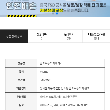
상품리뷰
문의하기
배송/반품/교환
상품 상세 정보
()
(40)
안내
상품명
콜드브루 커피베이스
규격
440mL
보관법
.냉장보관
제품정의
장시간 저온 추출한 업소용 콜드브루 커피 원액
추천업장
카페, 레스토랑, 테이크아웃 전문점
활용
아메리카노, 라떼, 더치 스타일 시그니처 메뉴