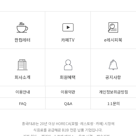
한컵레터
카페TV
e레시피북
회사소개
회원혜택
공지사항
이용안내
이용약관
개인정보취급방침
FAQ
Q&A
1:1문의
흥국F&B는 20년 이상 HORECA(호텔·레스토랑·카페) 시장에
식음료를 공급해온 B2B 전문 납품 기업입니다.