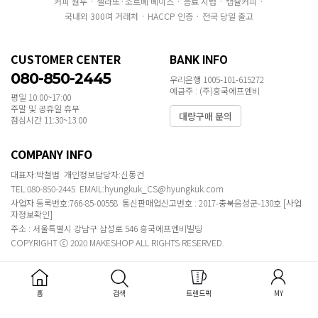
커피 원두 · 젤라또·소르베 베이스 · 음료 시럽 · 캡슐커피 ·
국내외 300여 거래처 · HACCP 인증 · 전국 당일 출고
CUSTOMER CENTER
BANK INFO
080-850-2445
우리은행 1005-101-615272
예금주 : (주)흥국에프엔비
평일 10:00~17:00
주말 및 공휴일 휴무
대량구매 문의
점심시간 11:30~13:00
COMPANY INFO
대표자:박철범 개인정보담당자:신동건
TEL:080-850-2445 EMAIL:hyungkuk_CS@hyungkuk.com
사업자 등록번호:766-85-00558 통신판매업신고번호 : 2017-충북음성군-130호
[사업
자정보확인]
주소 : 서울특별시 강남구 삼성로 546 흥국에프엔비빌딩
COPYRIGHT ⓒ 2020 MAKESHOP ALL RIGHTS RESERVED.
홈
검색
트렌드픽
MY