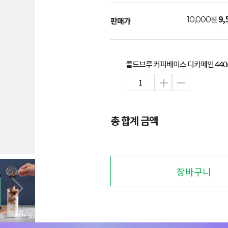
9,
원
10,000
판매가
콜드브루 커피베이스 디카페인 440
총 합계 금액
장바구니