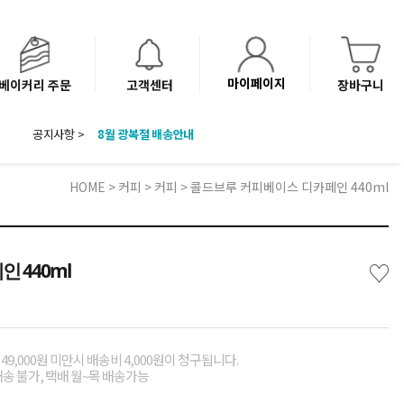
마이페이지
베이커리 주문
고객센터
장바구니
공지사항 >
8월 광복절 배송안내
'NEW 바이브믹스 or 바리스타시럽 1종' 체험단 발표
베이커리(냉동직배송) 센터 이전에 따른 배송 일정 안내
HOME
>
커피
>
커피
> 콜드브루 커피베이스 디카페인 440ml
♡
 440ml
49,000원 미만시 배송비 4,000원이 청구됩니다.
배송 불가, 택배 월~목 배송가능