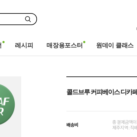
전
레시피
매장용포스터
원데이 클래스
콜드브루 커피베이스 디카페인
총 결제금액이 
배송비
제주지역 : 직