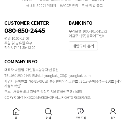
국내외 300여 거래처 · HACCP 인증 · 전국 당일 출고
CUSTOMER CENTER
BANK INFO
080-850-2445
우리은행 1005-101-615272
예금주 : (주)흥국에프엔비
평일 10:00~17:00
주말 및 공휴일 휴무
대량구매 문의
점심시간 11:30~13:00
COMPANY INFO
대표자:박철범 개인정보담당자:신동건
TEL:080-850-2445 EMAIL:hyungkuk_CS@hyungkuk.com
사업자 등록번호:766-85-00558 통신판매업신고번호 : 2017-충북음성군-130호
[사업
자정보확인]
주소 : 서울특별시 강남구 삼성로 546 흥국에프엔비빌딩
COPYRIGHT ⓒ 2020 MAKESHOP ALL RIGHTS RESERVED.
홈
검색
트렌드픽
MY