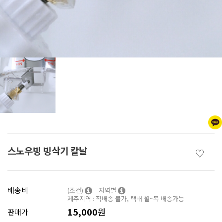
스노우빙 빙삭기 칼날
♡
배송비
(조건)
지역별
제주지역 : 직배송 불가, 택배 월~목 배송가능
15,000
원
판매가