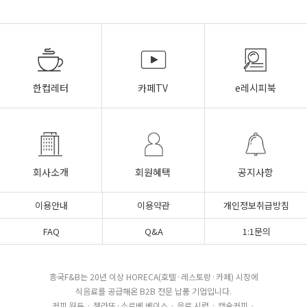
한컵레터
카페TV
e레시피북
회사소개
회원혜택
공지사항
이용안내
이용약관
개인정보취급방침
FAQ
Q&A
1:1문의
흥국F&B는 20년 이상 HORECA(호텔·레스토랑·카페) 시장에
식음료를 공급해온 B2B 전문 납품 기업입니다.
커피 원두 · 젤라또·소르베 베이스 · 음료 시럽 · 캡슐커피 ·