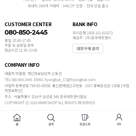
국내외 300여 거래처 · HACCP 인증 · 전국 당일 출고
CUSTOMER CENTER
BANK INFO
080-850-2445
우리은행 1005-101-615272
예금주 : (주)흥국에프엔비
평일 10:00~17:00
주말 및 공휴일 휴무
대량구매 문의
점심시간 11:30~13:00
COMPANY INFO
대표자:박철범 개인정보담당자:신동건
TEL:080-850-2445 EMAIL:hyungkuk_CS@hyungkuk.com
사업자 등록번호:766-85-00558 통신판매업신고번호 : 2017-충북음성군-130호
[사업
자정보확인]
주소 : 서울특별시 강남구 삼성로 546 흥국에프엔비빌딩
COPYRIGHT ⓒ 2020 MAKESHOP ALL RIGHTS RESERVED.
홈
검색
트렌드픽
MY