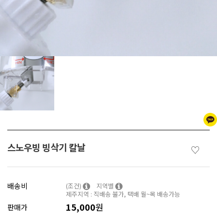
스노우빙 빙삭기 칼날
♡
배송비
(조건)
지역별
제주지역 : 직배송 불가, 택배 월~목 배송가능
15,000
원
판매가