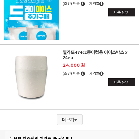
(조건) 배송
지역별
제품 담기
젤라또474cc종이컵용 아이스박스 x
24ea
24,000 원
(조건) 배송
지역별
제품 담기
더보기
누오보 치즈케익 젤라또 4kg(4.9L)