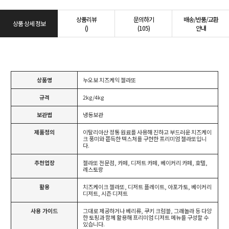
상품리뷰
문의하기
배송/반품/교환
상품 상세 정보
()
(105)
안내
상품명
누오보 치즈케익 젤라또
규격
2kg/4kg
보관법
냉동보관
제품정의
이탈리아산 정통 원료를 사용해 진하고 부드러운 치즈케이
크 풍미와 쫀득한 텍스처를 구현한 프리미엄 젤라또입니
다.
추천업장
젤라또 전문점, 카페, 디저트 카페, 베이커리 카페, 호텔,
레스토랑
활용
치즈케이크 젤라또, 디저트 플레이트, 아포가토, 베이커리
디저트, 시즌 디저트
사용 가이드
그대로 제공하거나 베리류, 쿠키 크럼블, 그래놀라 등 다양
한 토핑과 함께 활용해 프리미엄 디저트 메뉴를 구성할 수
있습니다.