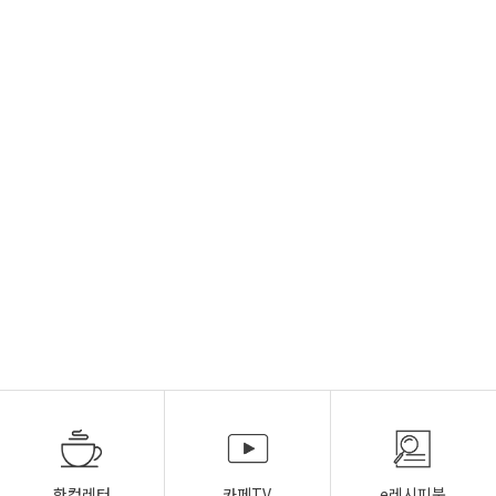
한컵레터
카페TV
e레시피북