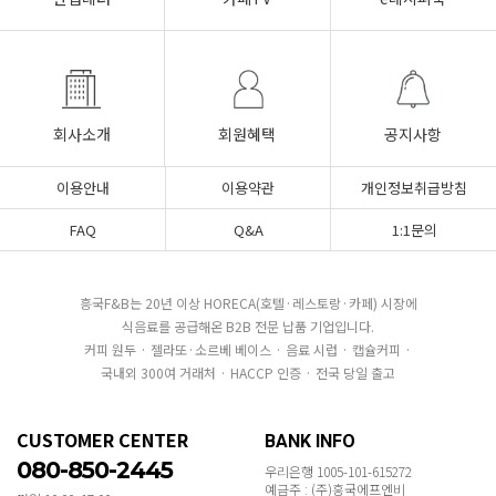
회사소개
회원혜택
공지사항
이용안내
이용약관
개인정보취급방침
FAQ
Q&A
1:1문의
흥국F&B는 20년 이상 HORECA(호텔·레스토랑·카페) 시장에
식음료를 공급해온 B2B 전문 납품 기업입니다.
커피 원두 · 젤라또·소르베 베이스 · 음료 시럽 · 캡슐커피 ·
국내외 300여 거래처 · HACCP 인증 · 전국 당일 출고
CUSTOMER CENTER
BANK INFO
080-850-2445
우리은행 1005-101-615272
예금주 : (주)흥국에프엔비