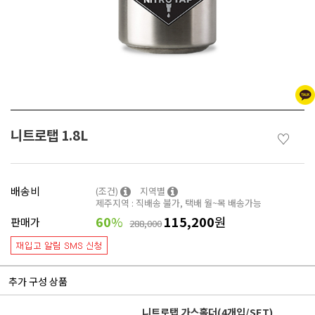
니트로탭 1.8L
♡
배송비
(조건)
지역별
제주지역 : 직배송 불가, 택배 월~목 배송가능
60
%
115,200
원
판매가
288,000
추가 구성 상품
니트로탭 가스홀더(4개입/SET)