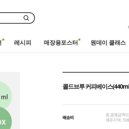
전
레시피
매장용포스터
원데이 클래스
콜드브루 커피베이스(440ml x
총 결제금액이 
배송비
제주지역 : 직