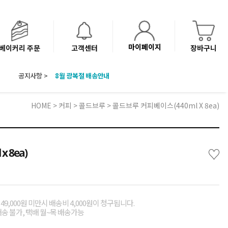
마이페이지
베이커리 주문
고객센터
장바구니
공지사항 >
8월 광복절 배송안내
'NEW 바이브믹스 or 바리스타시럽 1종' 체험단 발표
베이커리(냉동직배송) 센터 이전에 따른 배송 일정 안내
HOME
>
커피
>
콜드브루
> 콜드브루 커피베이스(440ml X 8ea)
♡
 8ea)
49,000원 미만시 배송비 4,000원이 청구됩니다.
배송 불가, 택배 월~목 배송가능