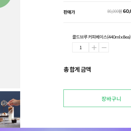
80,000
원
60,
판매가
콜드브루 커피베이스(440ml x 8ea)
총 합계 금액
장바구니