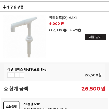
추가 구성 상품
퓨레펌프(대) MAXI
9,000 원
(조건) 배송
지역별
제품 담기
리얼베이스 패션후르츠 1kg
원
26,500
총 합계 금액
원
26,500
오늘출발 상품!
오늘출발