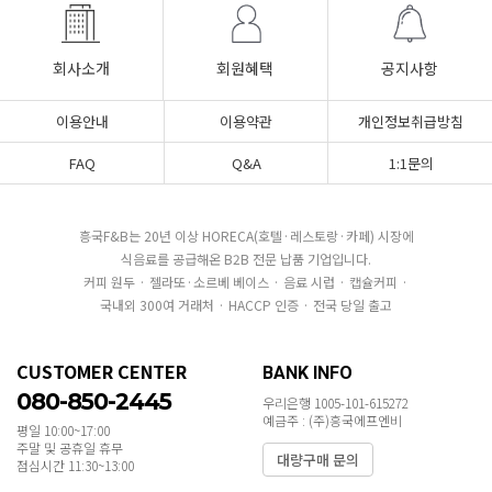
회사소개
회원혜택
공지사항
이용안내
이용약관
개인정보취급방침
FAQ
Q&A
1:1문의
흥국F&B는 20년 이상 HORECA(호텔·레스토랑·카페) 시장에
식음료를 공급해온 B2B 전문 납품 기업입니다.
커피 원두 · 젤라또·소르베 베이스 · 음료 시럽 · 캡슐커피 ·
국내외 300여 거래처 · HACCP 인증 · 전국 당일 출고
CUSTOMER CENTER
BANK INFO
080-850-2445
우리은행 1005-101-615272
예금주 : (주)흥국에프엔비
평일 10:00~17:00
주말 및 공휴일 휴무
대량구매 문의
점심시간 11:30~13:00