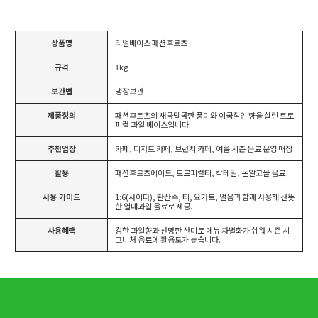
상품명
리얼베이스 패션후르츠
규격
1kg
보관법
냉장보관
제품정의
패션후르츠의 새콤달콤한 풍미와 이국적인 향을 살린 트로
피컬 과일 베이스입니다.
추천업장
카페, 디저트 카페, 브런치 카페, 여름 시즌 음료 운영 매장
활용
패션후르츠에이드, 트로피컬티, 칵테일, 논알코올 음료
사용 가이드
1:6(사이다), 탄산수, 티, 요거트, 얼음과 함께 사용해 산뜻
한 열대과일 음료로 제공.
사용혜택
강한 과일향과 선명한 산미로 메뉴 차별화가 쉬워 시즌 시
그니처 음료에 활용도가 높습니다.