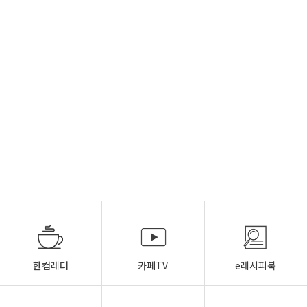
한컵레터
카페TV
e레시피북