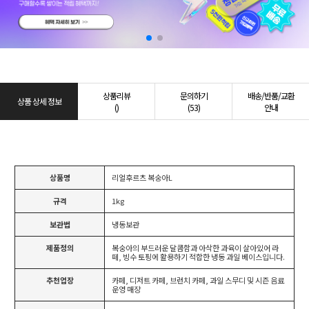
상품리뷰
문의하기
배송/반품/교환
상품 상세 정보
()
(53)
안내
상품명
리얼후르츠 복숭아L
규격
1kg
보관법
냉동보관
제품정의
복숭아의 부드러운 달콤함과 아삭한 과육이 살아있어 라
떼, 빙수 토핑에 활용하기 적합한 냉동 과일 베이스입니다.
추천업장
카페, 디저트 카페, 브런치 카페, 과일 스무디 및 시즌 음료
운영 매장