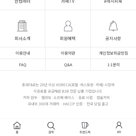
한컵레터
카페TV
e레시피북
회사소개
회원혜택
공지사항
이용안내
이용약관
개인정보취급방침
FAQ
Q&A
1:1문의
흥국F&B는 20년 이상 HORECA(호텔·레스토랑·카페) 시장에
식음료를 공급해온 B2B 전문 납품 기업입니다.
커피 원두 · 젤라또·소르베 베이스 · 음료 시럽 · 캡슐커피 ·
국내외 300여 거래처 · HACCP 인증 · 전국 당일 출고
CUSTOMER CENTER
BANK INFO
080-850-2445
우리은행 1005-101-615272
홈
검색
트렌드픽
MY
예금주 : (주)흥국에프엔비