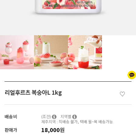
리얼후르츠 복숭아L 1kg
♡
배송비
(조건)
지역별
제주지역 : 직배송 불가, 택배 월~목 배송가능
18,000
원
판매가