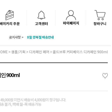
마이페이지
베이커리 주문
고객센터
장바구니
공지사항 >
8월 광복절 배송안내
'NEW 바이브믹스 or 바리스타시럽 1종' 체험단 발표
베이커리(냉동직배송) 센터 이전에 따른 배송 일정 안내
HOME
>
샘플/기획
>
디카페인 페어
> 콜드브루 커피베이스 디카페인 900ml
♡
 900ml
49,000원 미만시 배송비 4,000원이 청구됩니다.
배송 불가, 택배 월~목 배송가능