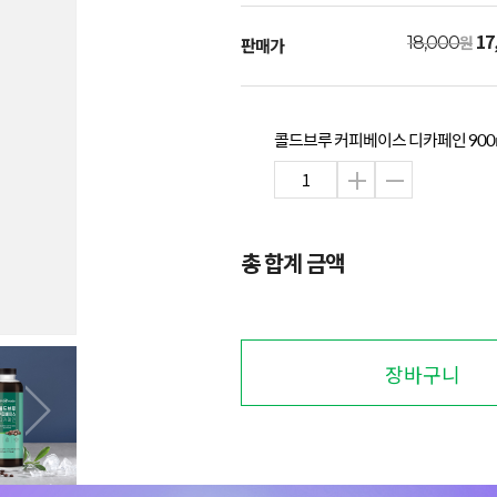
17
원
18,000
판매가
콜드브루 커피베이스 디카페인 900
총 합계 금액
장바구니