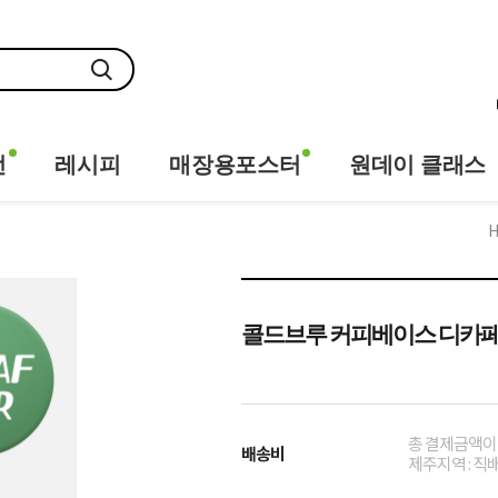
전
레시피
매장용포스터
원데이 클래스
콜드브루 커피베이스 디카페인
총 결제금액이 
배송비
제주지역 : 직