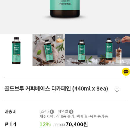
콜드브루 커피베이스 디카페인 (440ml x 8ea)
♡
배송비
(조건)
지역별
제주지역 : 직배송 불가, 택배 월~목 배송가능
12
%
70,400
원
판매가
80,000