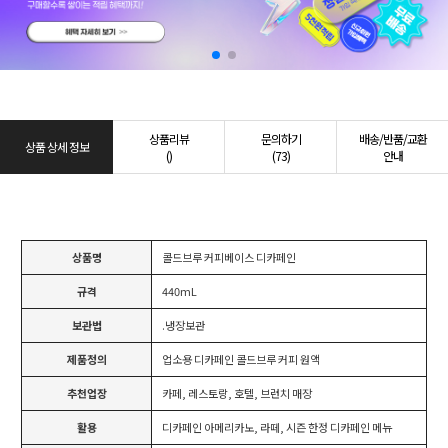
상품리뷰
문의하기
배송/반품/교환
상품 상세 정보
()
(73)
안내
상품명
콜드브루 커피베이스 디카페인
규격
440mL
보관법
.냉장보관
제품정의
업소용 디카페인 콜드브루 커피 원액
추천업장
카페, 레스토랑, 호텔, 브런치 매장
활용
디카페인 아메리카노, 라떼, 시즌 한정 디카페인 메뉴