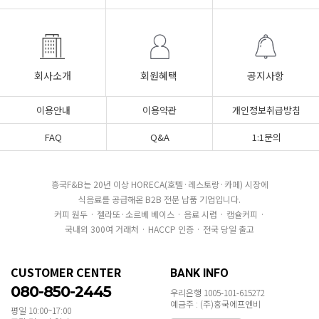
회사소개
회원혜택
공지사항
이용안내
이용약관
개인정보취급방침
FAQ
Q&A
1:1문의
흥국F&B는 20년 이상 HORECA(호텔·레스토랑·카페) 시장에
식음료를 공급해온 B2B 전문 납품 기업입니다.
커피 원두 · 젤라또·소르베 베이스 · 음료 시럽 · 캡슐커피 ·
국내외 300여 거래처 · HACCP 인증 · 전국 당일 출고
CUSTOMER CENTER
BANK INFO
080-850-2445
우리은행 1005-101-615272
예금주 : (주)흥국에프엔비
평일 10:00~17:00