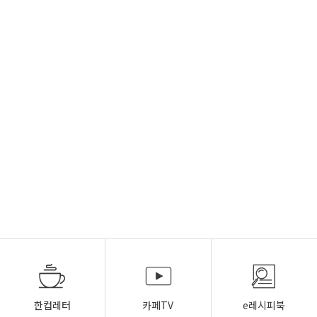
한컵레터
카페TV
e레시피북