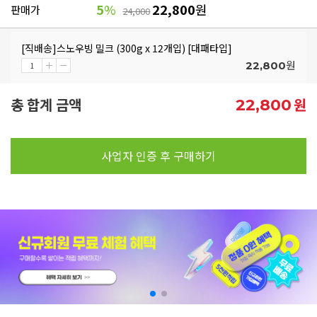
5
%
22,800
원
판매가
24,000
[직배송]스노우빙 밀크 (300g x 12개입) [대패타입]
원
22,800
총 합계 금액
원
22,800
사업자 인증 후 구매하기