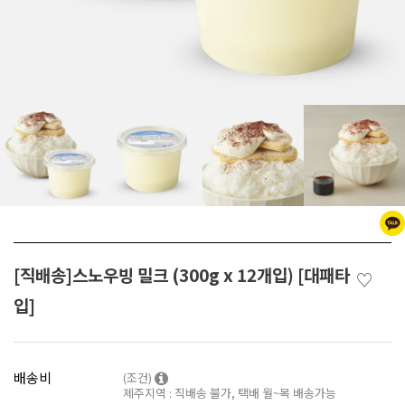
[직배송]스노우빙 밀크 (300g x 12개입) [대패타
♡
입]
배송비
(조건)
제주지역 : 직배송 불가, 택배 월~목 배송가능