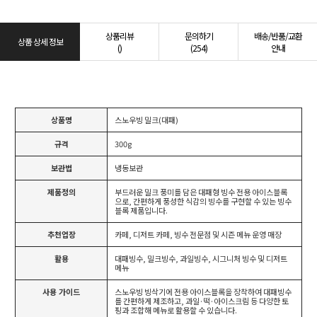
상품리뷰
문의하기
배송/반품/교환
상품 상세 정보
()
(254)
안내
상품명
스노우빙 밀크(대패)
규격
300g
보관법
냉동보관
제품정의
부드러운 밀크 풍미를 담은 대패형 빙수 전용 아이스블록
으로, 간편하게 풍성한 식감의 빙수를 구현할 수 있는 빙수
블록 제품입니다.
추천업장
카페, 디저트 카페, 빙수 전문점 및 시즌 메뉴 운영 매장
활용
대패빙수, 밀크빙수, 과일빙수, 시그니처 빙수 및 디저트
메뉴
사용 가이드
스노우빙 빙삭기에 전용 아이스블록을 장착하여 대패빙수
를 간편하게 제조하고, 과일·떡·아이스크림 등 다양한 토
핑과 조합해 메뉴로 활용할 수 있습니다.