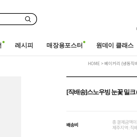
전
레시피
매장용포스터
원데이 클래스
HOME
>
베이커리 (냉동직
[직배송]스노우빙 눈꽃 밀크 (3
총 결제금액이 1
배송비
제주지역 : 직