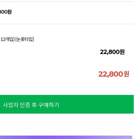
원
800
 12개입) [눈꽃타입]
원
22,800
원
22,800
사업자 인증 후 구매하기