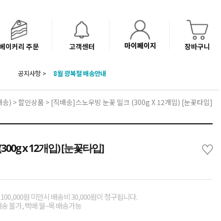
마이페이지
베이커리 주문
고객센터
장바구니
8월 광복절 배송안내
공지사항 >
'NEW 바이브믹스 or 바리스타시럽 1종' 체험단 발표
베이커리(냉동직배송) 센터 이전에 따른 배송 일정 안내
배송)
>
할인상품
> [직배송]스노우빙 눈꽃 밀크 (300g X 12개입) [눈꽃타입]
♡
00g x 12개입) [눈꽃타입]
00,000원 미만시 배송비 30,000원이 청구됩니다.
배송 불가, 택배 월~목 배송가능