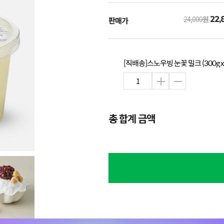
24,000
원
22,
판매가
[직배송]스노우빙 눈꽃 밀크 (300g x
총 합계 금액