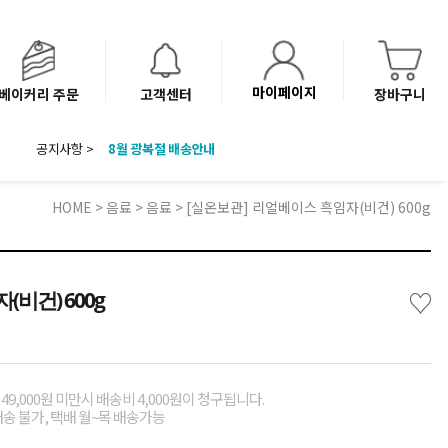
마이페이지
베이커리 주문
고객센터
장바구니
8월 광복절 배송안내
공지사항 >
'NEW 바이브믹스 or 바리스타시럽 1종' 체험단 발표
베이커리(냉동직배송) 센터 이전에 따른 배송 일정 안내
HOME
>
음료
>
음료
> [실온보관] 리얼베이스 흑임자(비건) 600g
♡
비건) 600g
49,000원 미만시 배송비 4,000원이 청구됩니다.
배송 불가, 택배 월~목 배송가능