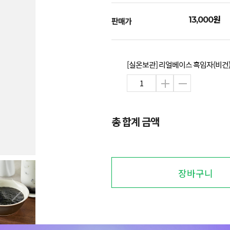
원
13,000
판매가
[실온보관] 리얼베이스 흑임자(비건) 
총 합계 금액
장바구니