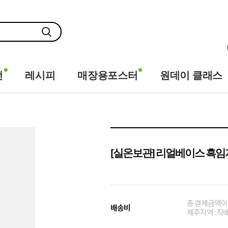
전
레시피
매장용포스터
원데이 클래스
[실온보관] 리얼베이스 흑임자(
총 결제금액이 
배송비
제주지역 : 직