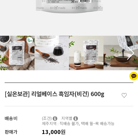
[실온보관] 리얼베이스 흑임자(비건) 600g
♡
배송비
(조건)
지역별
제주지역 : 직배송 불가, 택배 월~목 배송가능
13,000
원
판매가