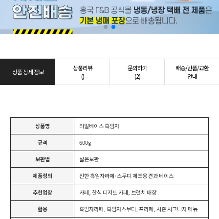
상품리뷰
문의하기
배송/반품/교환
상품 상세 정보
()
(2)
안내
상품명
리얼베이스 흑임자
규격
600g
보관법
실온보관
제품정의
진한 흑임자라떼·스무디 제조용 견과 베이스
추천업장
카페, 한식 디저트 카페, 브런치 매장
활용
흑임자라떼, 흑임자스무디, 프라페, 시즌 시그니처 메뉴