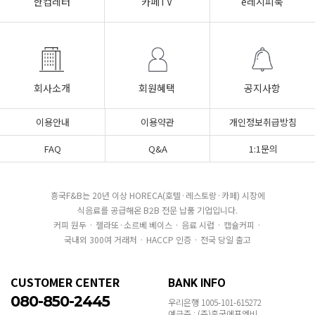
한컵레터
카페TV
e레시피북
회사소개
회원혜택
공지사항
이용안내
이용약관
개인정보취급방침
FAQ
Q&A
1:1문의
흥국F&B는 20년 이상 HORECA(호텔·레스토랑·카페) 시장에
식음료를 공급해온 B2B 전문 납품 기업입니다.
커피 원두 · 젤라또·소르베 베이스 · 음료 시럽 · 캡슐커피 ·
국내외 300여 거래처 · HACCP 인증 · 전국 당일 출고
CUSTOMER CENTER
BANK INFO
080-850-2445
우리은행 1005-101-615272
예금주 : (주)흥국에프엔비