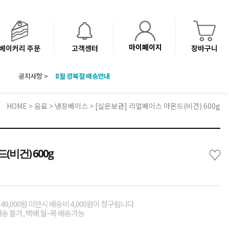
마이페이지
베이커리 주문
고객센터
장바구니
8월 광복절 배송안내
공지사항 >
'NEW 바이브믹스 or 바리스타시럽 1종' 체험단 발표
베이커리(냉동직배송) 센터 이전에 따른 배송 일정 안내
HOME
>
음료
>
냉장베이스
> [실온보관] 리얼베이스 아몬드(비건) 600g
♡
비건) 600g
49,000원 미만시 배송비 4,000원이 청구됩니다.
배송 불가, 택배 월~목 배송가능