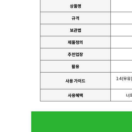
상품명
규격
보관법
제품정의
추천업장
활용
1:4(우
사용 가이드
사용혜택
너