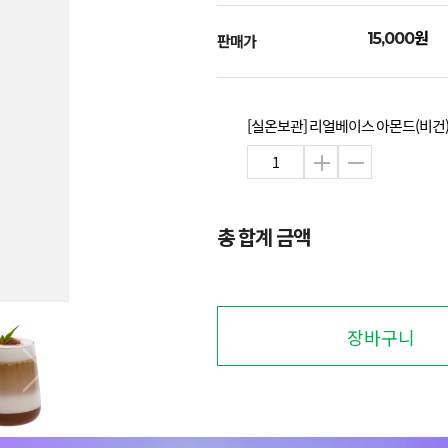
원
15,000
판매가
[실온보관] 리얼베이스 아몬드(비건) 
총 합계 금액
장바구니