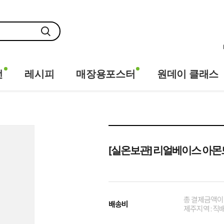
전
레시피
매장용포스터
원데이 클래스
[실온보관] 리얼베이스 아몬드(
총 결제금액이 
배송비
제주지역 : 직