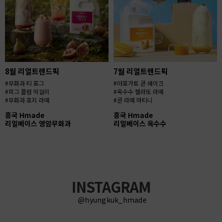
8월 리얼트렌드픽
7월 리얼트렌드픽
#무화과 티 포그
#아포가토 콘 쉐이크
#피그 플럼 막걸리
#옥수수 젤라또 라떼
#무화과 호지 라떼
#콘 라떼 마티니
흥국 Hmade
흥국 Hmade
리얼베이스 영암무화과
리얼베이스 옥수수
INSTAGRAM
@hyungkuk_hmade