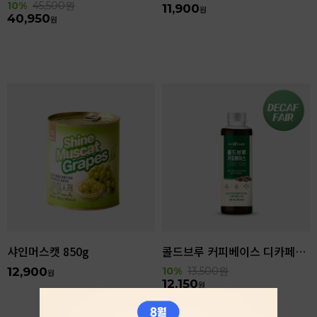
10%
45,500
원
11,900
원
40,950
원
샤인머스캣 850g
콜드브루 커피베이스 디카페인 리저브 440ml
12,900
10%
13,500
원
원
12,150
원