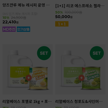
양즈깐루 메뉴 레시피 운영 세트
[1+1] 리코 에스프레소 젤라또 4kg(4.6L)
50%
100,000
원
SNS 인기 메뉴 레시피 조합!
50,000
원
10%
24,900
원
22,410
원
리얼베이스 포멜로 1kg + 포멜로쌕 850g SET
리얼베이스 청포도&샤인머스캣 1kg + 샤인머스캣 850g SET
15%
38,400
원
10%
39,400
원