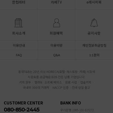
한컵레터
카페TV
e레시피북
회사소개
회원혜택
공지사항
이용안내
이용약관
개인정보취급방침
FAQ
Q&A
1:1문의
흥국F&B는 20년 이상 HORECA(호텔·레스토랑·카페) 시장에
식음료를 공급해온 B2B 전문 납품 기업입니다.
커피 원두 · 젤라또·소르베 베이스 · 음료 시럽 · 캡슐커피 ·
국내외 300여 거래처 · HACCP 인증 · 전국 당일 출고
CUSTOMER CENTER
BANK INFO
080-850-2445
우리은행 1005-101-615272