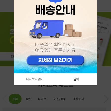
다시 보지 않기
닫기
카테고리 베스트
커피
음료
디저트
머신/용품
베이커리