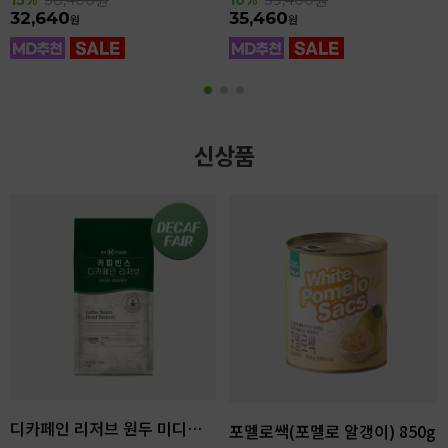
32,640
35,460
원
원
신상품
디카페인 리저브 원두 미디엄다크 로스팅 1kg
포멜로쌕(포멜로 알갱이) 850g