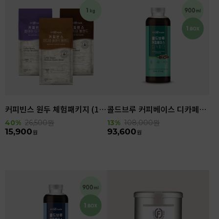
커피빈스 원두 체험패키지 (1kg)
콜드브루 커피베이스 디카페인 (900ml x 6ea)
40%
26,500
원
13%
108,000
원
15,900
93,600
원
원