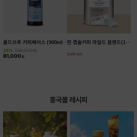
콜드브루 커피베이스 (900ml x 6ea)
핀 캡슐커피 마일드 블렌드(100입)
25%
108,000
원
Sold out
81,000
원
흥국몰 레시피