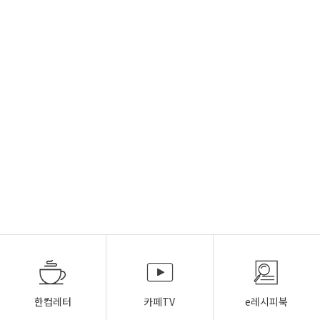
한컵레터
카페TV
e레시피북