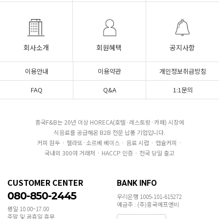
회사소개
회원혜택
공지사항
이용안내
이용약관
개인정보취급방침
FAQ
Q&A
1:1문의
흥국F&B는 20년 이상 HORECA(호텔·레스토랑·카페) 시장에
식음료를 공급해온 B2B 전문 납품 기업입니다.
커피 원두 · 젤라또·소르베 베이스 · 음료 시럽 · 캡슐커피 ·
국내외 300여 거래처 · HACCP 인증 · 전국 당일 출고
CUSTOMER CENTER
BANK INFO
080-850-2445
우리은행 1005-101-615272
예금주 : (주)흥국에프엔비
평일 10:00~17:00
주말 및 공휴일 휴무