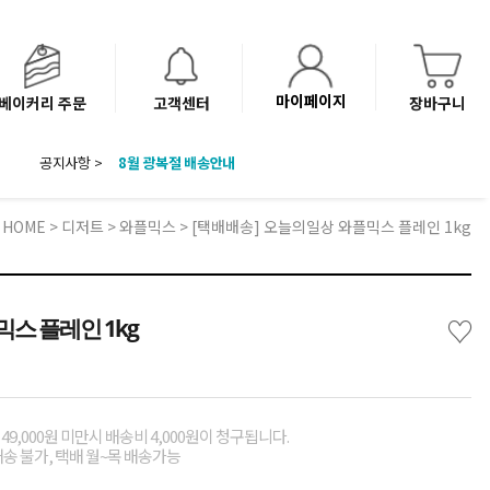
마이페이지
베이커리 주문
고객센터
장바구니
8월 광복절 배송안내
공지사항 >
'NEW 바이브믹스 or 바리스타시럽 1종' 체험단 발표
베이커리(냉동직배송) 센터 이전에 따른 배송 일정 안내
HOME
>
디저트
>
와플믹스
> [택배배송] 오늘의일상 와플믹스 플레인 1kg
♡
스 플레인 1kg
49,000원 미만시 배송비 4,000원이 청구됩니다.
배송 불가, 택배 월~목 배송가능