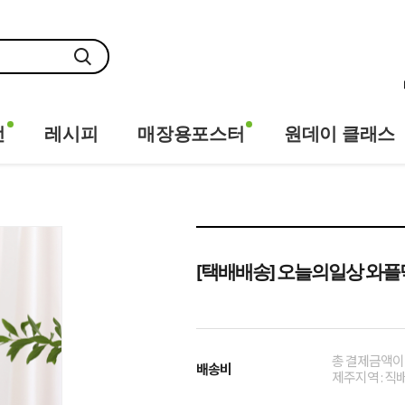
전
레시피
매장용포스터
원데이 클래스
[택배배송] 오늘의일상 와플믹
총 결제금액이 
배송비
제주지역 : 직