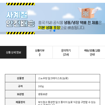
상품리뷰
문의하기
배송/반품/교환
상품 상세 정보
()
(254)
안내
상품명
스노우빙 밀크테이스트(눈꽃)
규격
160g
보관법
냉동보관
제품정의
부드럽고 풍성한 밀크 풍미의 눈꽃 식감을 구현할 수 있는