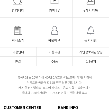
한컵레터
카페TV
e레시피북
회사소개
회원혜택
공지사항
이용안내
이용약관
개인정보취급방침
FAQ
Q&A
1:1문의
흥국F&B는 20년 이상 HORECA(호텔·레스토랑·카페) 시장에
식음료를 공급해온 B2B 전문 납품 기업입니다.
커피 원두 · 젤라또·소르베 베이스 · 음료 시럽 · 캡슐커피 ·
국내외 300여 거래처 · HACCP 인증 · 전국 당일 출고
CUSTOMER CENTER
BANK INFO