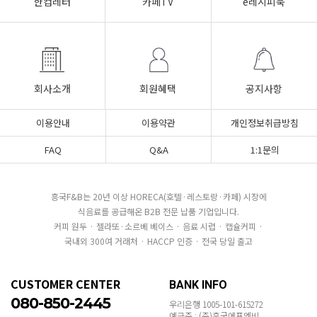
한컵레터
카페TV
e레시피북
회사소개
회원혜택
공지사항
이용안내
이용약관
개인정보취급방침
FAQ
Q&A
1:1문의
흥국F&B는 20년 이상 HORECA(호텔·레스토랑·카페) 시장에
식음료를 공급해온 B2B 전문 납품 기업입니다.
커피 원두 · 젤라또·소르베 베이스 · 음료 시럽 · 캡슐커피 ·
국내외 300여 거래처 · HACCP 인증 · 전국 당일 출고
CUSTOMER CENTER
BANK INFO
080-850-2445
우리은행 1005-101-615272
예금주 : (주)흥국에프엔비