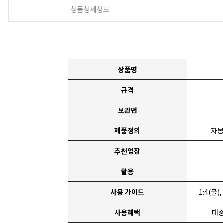
상품상세정보
상품명
규격
보관법
제품정의
자몽
추천업장
활용
사용 가이드
1:4(물
사용혜택
대중