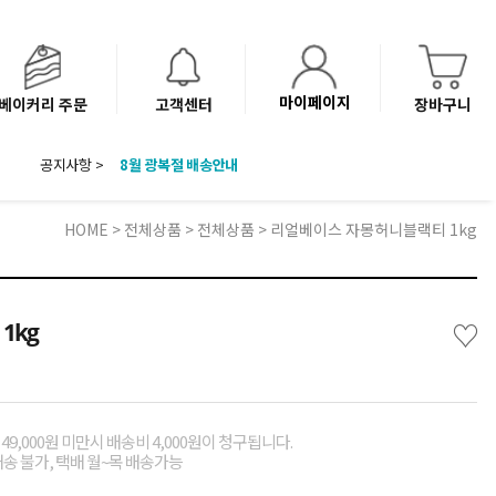
마이페이지
베이커리 주문
고객센터
장바구니
8월 광복절 배송안내
공지사항 >
'NEW 바이브믹스 or 바리스타시럽 1종' 체험단 발표
베이커리(냉동직배송) 센터 이전에 따른 배송 일정 안내
HOME
>
전체상품
>
전체상품
> 리얼베이스 자몽허니블랙티 1kg
♡
1kg
49,000원 미만시 배송비 4,000원이 청구됩니다.
배송 불가, 택배 월~목 배송가능