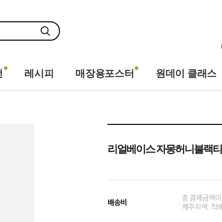
전
레시피
매장용포스터
원데이 클래스
리얼베이스 자몽허니블랙티 
총 결제금액이 
배송비
제주지역 : 직