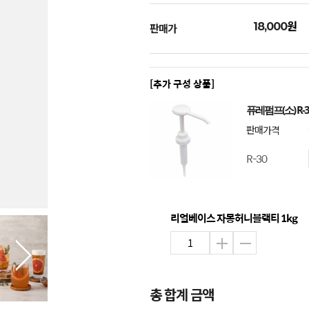
원
18,000
판매가
[추가 구성 상품]
퓨레펌프(소) R-3
판매가격
R-30
리얼베이스 자몽허니블랙티 1kg
총 합계 금액