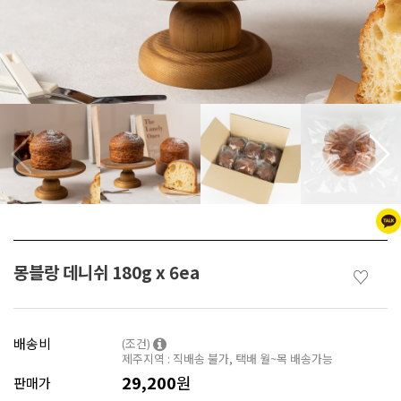
몽블랑 데니쉬 180g x 6ea
♡
배송비
(조건)
제주지역 : 직배송 불가, 택배 월~목 배송가능
29,200
원
판매가