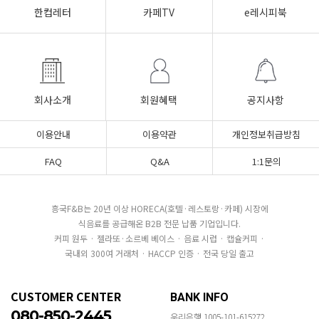
한컵레터
카페TV
e레시피북
회사소개
회원혜택
공지사항
이용안내
이용약관
개인정보취급방침
FAQ
Q&A
1:1문의
흥국F&B는 20년 이상 HORECA(호텔·레스토랑·카페) 시장에
식음료를 공급해온 B2B 전문 납품 기업입니다.
커피 원두 · 젤라또·소르베 베이스 · 음료 시럽 · 캡슐커피 ·
국내외 300여 거래처 · HACCP 인증 · 전국 당일 출고
CUSTOMER CENTER
BANK INFO
080-850-2445
우리은행 1005-101-615272