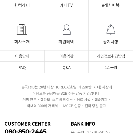
한컵레터
카페TV
e레시피북
회사소개
회원혜택
공지사항
이용안내
이용약관
개인정보취급방침
FAQ
Q&A
1:1문의
흥국F&B는 20년 이상 HORECA(호텔·레스토랑·카페) 시장에
식음료를 공급해온 B2B 전문 납품 기업입니다.
커피 원두 · 젤라또·소르베 베이스 · 음료 시럽 · 캡슐커피 ·
국내외 300여 거래처 · HACCP 인증 · 전국 당일 출고
CUSTOMER CENTER
BANK INFO
080-850-2445
우리은행 1005-101-615272