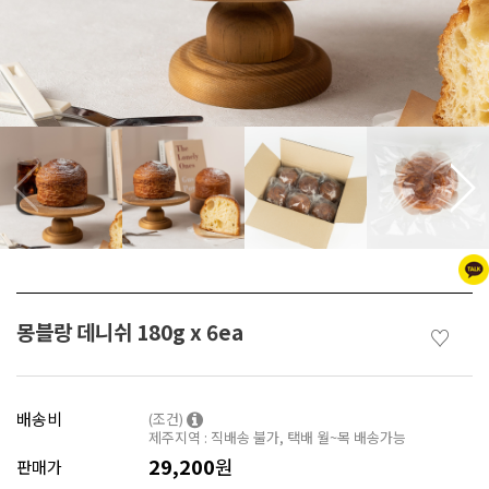
몽블랑 데니쉬 180g x 6ea
♡
배송비
(조건)
제주지역 : 직배송 불가, 택배 월~목 배송가능
29,200
원
판매가