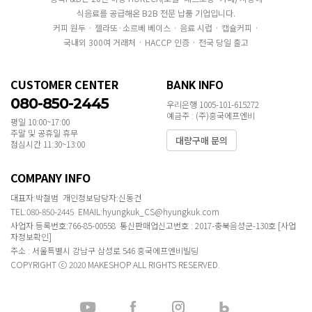
식음료를 공급해온 B2B 전문 납품 기업입니다.
커피 원두 · 젤라또·소르베 베이스 · 음료 시럽 · 캡슐커피 ·
국내외 300여 거래처 · HACCP 인증 · 전국 당일 출고
CUSTOMER CENTER
BANK INFO
080-850-2445
우리은행 1005-101-615272
예금주 : (주)흥국에프엔비
평일 10:00~17:00
주말 및 공휴일 휴무
대량구매 문의
점심시간 11:30~13:00
COMPANY INFO
대표자:박철범 개인정보담당자:신동건
TEL:080-850-2445 EMAIL:hyungkuk_CS@hyungkuk.com
사업자 등록번호:766-85-00558 통신판매업신고번호 : 2017-충북음성군-130호
[사업
자정보확인]
주소 : 서울특별시 강남구 삼성로 546 흥국에프엔비빌딩
COPYRIGHT ⓒ 2020 MAKESHOP ALL RIGHTS RESERVED.