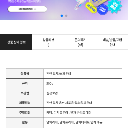
상품리뷰
문의하기
배송/반품/교환
상품 상세 정보
()
(46)
안내
상품명
진한 말차20 파우더
규격
500g
보관법
실온보관
제품정의
진한 말차 음료 제조용 업소용 파우더
추천업장
카페, 디저트 카페, 말차 콘셉트 매장
활용
말차라떼, 말차프라페, 말차디저트 연계 메뉴