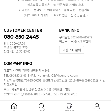
식음료를 공급해온 B2B 전문 납품 기업입니다.
커피 원두 · 젤라또·소르베 베이스 · 음료 시럽 · 캡슐커피 ·
국내외 300여 거래처 · HACCP 인증 · 전국 당일 출고
CUSTOMER CENTER
BANK INFO
080-850-2445
우리은행 1005-101-615272
예금주 : (주)흥국에프엔비
평일 10:00~17:00
주말 및 공휴일 휴무
대량구매 문의
점심시간 11:30~13:00
COMPANY INFO
대표자:박철범 개인정보담당자:신동건
TEL:080-850-2445 EMAIL:hyungkuk_CS@hyungkuk.com
사업자 등록번호:766-85-00558 통신판매업신고번호 : 2017-충북음성군-130호
[사업
자정보확인]
주소 : 서울특별시 강남구 삼성로 546 흥국에프엔비빌딩
COPYRIGHT ⓒ 2020 MAKESHOP ALL RIGHTS RESERVED.