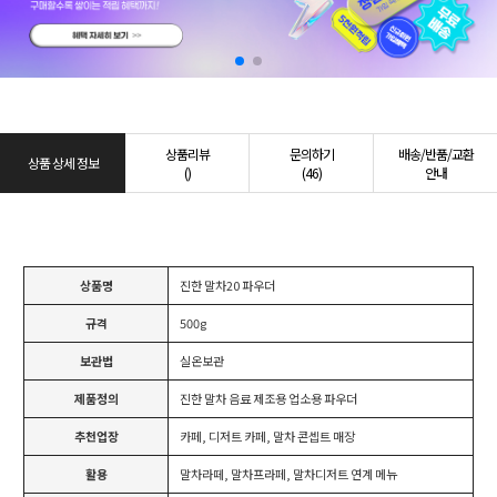
상품리뷰
문의하기
배송/반품/교환
상품 상세 정보
()
(46)
안내
상품명
진한 말차20 파우더
규격
500g
보관법
실온보관
제품정의
진한 말차 음료 제조용 업소용 파우더
추천업장
카페, 디저트 카페, 말차 콘셉트 매장
활용
말차라떼, 말차프라페, 말차디저트 연계 메뉴