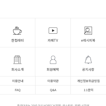
한컵레터
카페TV
e레시피북
회사소개
회원혜택
공지사항
이용안내
이용약관
개인정보취급방침
FAQ
Q&A
1:1문의
흥국F&B는 20년 이상 HORECA(호텔·레스토랑·카페) 시장에