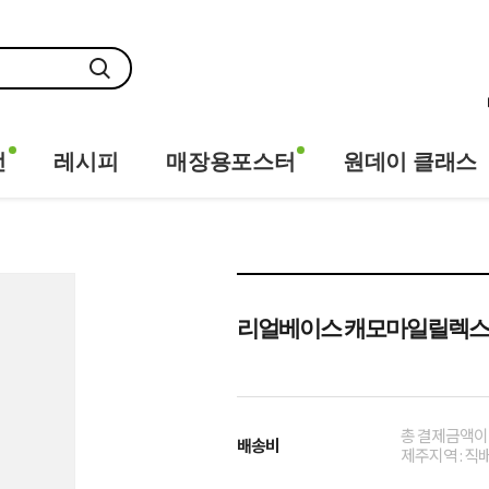
전
레시피
매장용포스터
원데이 클래스
리얼베이스 캐모마일릴렉스 
총 결제금액이 
배송비
제주지역 : 직