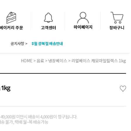
마이페이지
베이커리 주문
고객센터
장바구니
공지사항 >
8월 광복절 배송안내
'NEW 바이브믹스 or 바리스타시럽 1종' 체험단 발표
베이커리(냉동직배송) 센터 이전에 따른 배송 일정 안내
HOME
>
음료
>
냉장베이스
> 리얼베이스 캐모마일릴렉스 1kg
♡
1kg
49,000원 미만시 배송비 4,000원이 청구됩니다.
배송 불가, 택배 월~목 배송가능