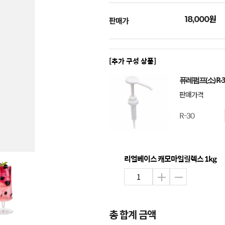
원
18,000
판매가
[추가 구성 상품]
퓨레펌프(소) R-3
판매가격
R-30
리얼베이스 캐모마일릴렉스 1kg
총 합계 금액