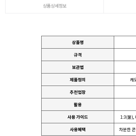
상품상세정보
상품명
규격
보관법
제품정의
캐
추천업장
활용
사용 가이드
1:3(물
사용혜택
차분한 콘