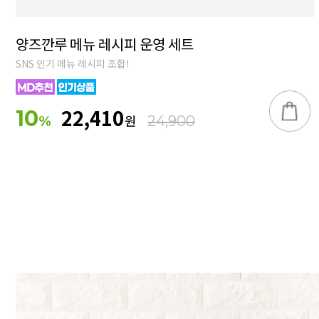
양즈깐루 메뉴 레시피 운영 세트
SNS 인기 메뉴 레시피 조합!
22,410
10
원
%
24,900