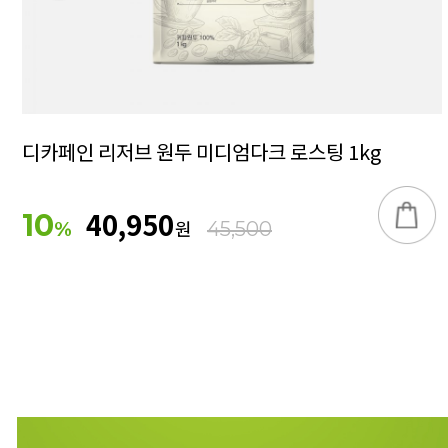
디카페인 리저브 원두 미디엄다크 로스팅 1kg
40,950
10
원
%
45,500