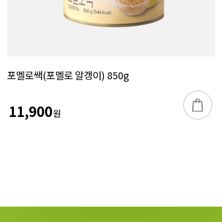
포멜로쌕(포멜로 알갱이) 850g
11,900
원