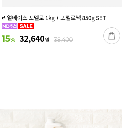
리얼베이스 포멜로 1kg + 포멜로쌕 850g SET
32,640
15
원
%
38,400