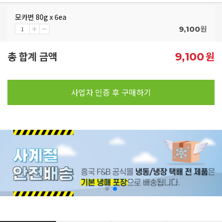
모카번 80g x 6ea
원
9,100
총 합계 금액
원
9,100
사업자 인증 후 구매하기