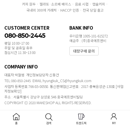
커피 원두 · 젤라또·소르베 베이스 · 음료 시럽 · 캡슐커피 ·
국내외 300여 거래처 · HACCP 인증 · 전국 당일 출고
CUSTOMER CENTER
BANK INFO
080-850-2445
우리은행 1005-101-615272
예금주 : (주)흥국에프엔비
평일 10:00~17:00
주말 및 공휴일 휴무
대량구매 문의
점심시간 11:30~13:00
COMPANY INFO
대표자:박철범 개인정보담당자:신동건
TEL:080-850-2445 EMAIL:hyungkuk_CS@hyungkuk.com
사업자 등록번호:766-85-00558 통신판매업신고번호 : 2017-충북음성군-130호
[사업
자정보확인]
주소 : 서울특별시 강남구 삼성로 546 흥국에프엔비빌딩
COPYRIGHT ⓒ 2020 MAKESHOP ALL RIGHTS RESERVED.
홈
검색
트렌드픽
MY