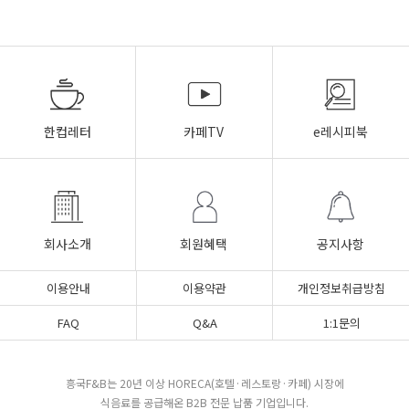
한컵레터
카페TV
e레시피북
회사소개
회원혜택
공지사항
이용안내
이용약관
개인정보취급방침
FAQ
Q&A
1:1문의
흥국F&B는 20년 이상 HORECA(호텔·레스토랑·카페) 시장에
식음료를 공급해온 B2B 전문 납품 기업입니다.