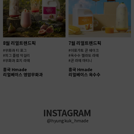
8월 리얼트렌드픽
7월 리얼트렌드픽
#무화과 티 포그
#아포가토 콘 쉐이크
#피그 플럼 막걸리
#옥수수 젤라또 라떼
#무화과 호지 라떼
#콘 라떼 마티니
흥국 Hmade
흥국 Hmade
리얼베이스 영암무화과
리얼베이스 옥수수
INSTAGRAM
@hyungkuk_hmade