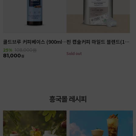
콜드브루 커피베이스 (900ml x 6ea)
핀 캡슐커피 마일드 블렌드(100입)
25%
108,000
원
Sold out
81,000
원
흥국몰 레시피