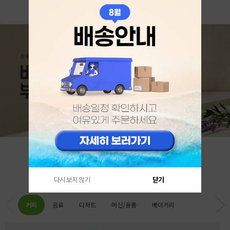
카테고리 베스트
다시 보지 않기
닫기
커피
음료
디저트
머신/용품
베이커리