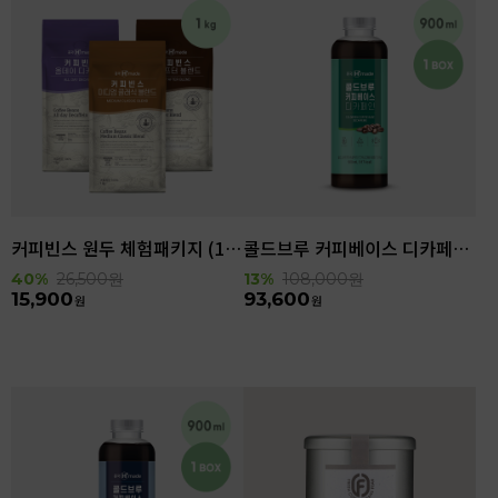
커피빈스 원두 체험패키지 (1kg)
콜드브루 커피베이스 디카페인 (900ml x 6ea)
40%
26,500
원
13%
108,000
원
15,900
93,600
원
원