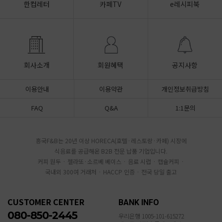
한컵레터
카페TV
e레시피북
회사소개
회원혜택
공지사항
이용안내
이용약관
개인정보취급방침
FAQ
Q&A
1:1문의
흥국F&B는 20년 이상 HORECA(호텔·레스토랑·카페) 시장에
식음료를 공급해온 B2B 전문 납품 기업입니다.
커피 원두 · 젤라또·소르베 베이스 · 음료 시럽 · 캡슐커피 ·
국내외 300여 거래처 · HACCP 인증 · 전국 당일 출고
CUSTOMER CENTER
BANK INFO
080-850-2445
우리은행 1005-101-615272