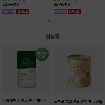
32,640
35,460
원
원
신상품
디카페인 리저브 원두 미디엄다크 로스팅 1kg
포멜로쌕(포멜로 알갱이) 850g