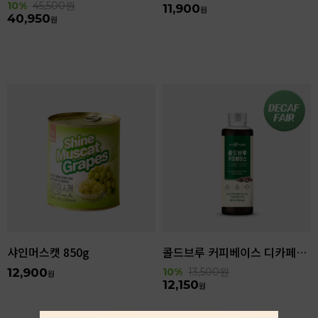
10%
45,500
원
11,900
원
40,950
원
샤인머스캣 850g
콜드브루 커피베이스 디카페인 리저브 440ml
12,900
10%
13,500
원
원
12,150
원