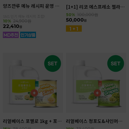
양즈깐루 메뉴 레시피 운영 세트
[1+1] 리코 에스프레소 젤라또 4kg(4.6L)
50%
100,000
원
SNS 인기 메뉴 레시피 조합!
50,000
원
10%
24,900
원
22,410
원
리얼베이스 포멜로 1kg + 포멜로쌕 850g SET
리얼베이스 청포도&샤인머스캣 1kg + 샤인머스캣 850g SET
15%
38,400
원
10%
39,400
원