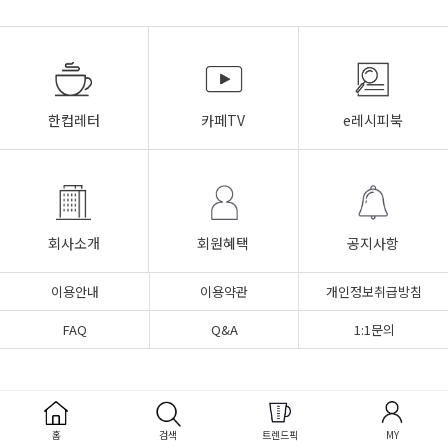
한컵레터
카페TV
e레시피북
회사소개
회원혜택
공지사항
이용안내
이용약관
개인정보취급방침
FAQ
Q&A
1:1문의
흥국F&B는 20년 이상 HORECA(호텔·레스토랑·카페) 시장에
식음료를 공급해온 B2B 전문 납품 기업입니다.
홈
검색
트렌드픽
MY
커피 원두 · 젤라또·소르베 베이스 · 음료 시럽 · 캡슐커피 ·