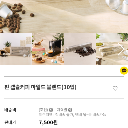
핀 캡슐커피 마일드 블렌드(10입)
♡
배송비
(조건)
지역별
제주지역 : 직배송 불가, 택배 월~목 배송가능
7,500
원
판매가