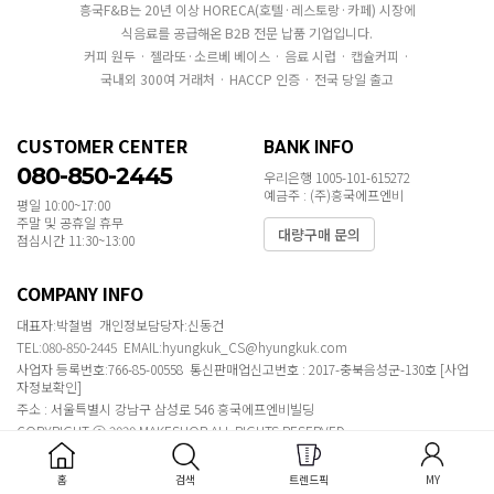
흥국F&B는 20년 이상 HORECA(호텔·레스토랑·카페) 시장에
식음료를 공급해온 B2B 전문 납품 기업입니다.
커피 원두 · 젤라또·소르베 베이스 · 음료 시럽 · 캡슐커피 ·
국내외 300여 거래처 · HACCP 인증 · 전국 당일 출고
CUSTOMER CENTER
BANK INFO
080-850-2445
우리은행 1005-101-615272
예금주 : (주)흥국에프엔비
평일 10:00~17:00
주말 및 공휴일 휴무
대량구매 문의
점심시간 11:30~13:00
COMPANY INFO
대표자:박철범 개인정보담당자:신동건
TEL:080-850-2445 EMAIL:hyungkuk_CS@hyungkuk.com
사업자 등록번호:766-85-00558 통신판매업신고번호 : 2017-충북음성군-130호
[사업
자정보확인]
주소 : 서울특별시 강남구 삼성로 546 흥국에프엔비빌딩
COPYRIGHT ⓒ 2020 MAKESHOP ALL RIGHTS RESERVED.
홈
검색
트렌드픽
MY