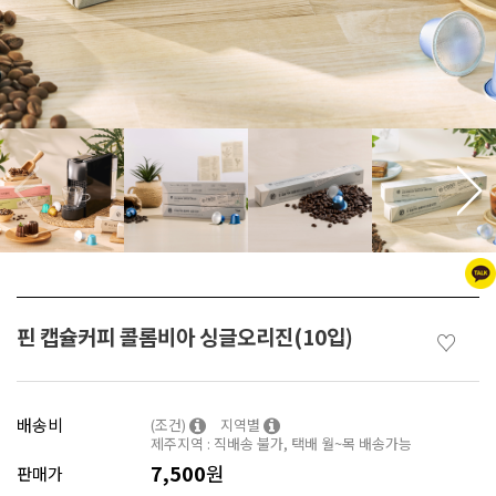
핀 캡슐커피 콜롬비아 싱글오리진(10입)
♡
배송비
(조건)
지역별
제주지역 : 직배송 불가, 택배 월~목 배송가능
7,500
원
판매가