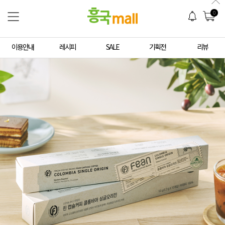
0
이용안내
레시피
SALE
기획전
리뷰