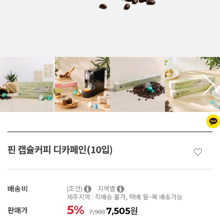
핀 캡슐커피 디카페인(10입)
♡
배송비
(조건)
지역별
제주지역 : 직배송 불가, 택배 월~목 배송가능
5
%
원
판매가
7,505
7,900