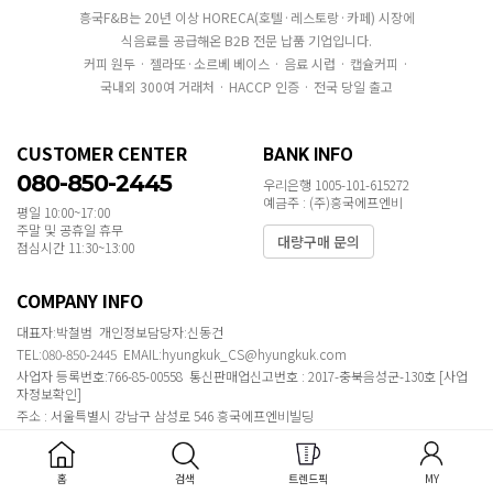
흥국F&B는 20년 이상 HORECA(호텔·레스토랑·카페) 시장에
식음료를 공급해온 B2B 전문 납품 기업입니다.
커피 원두 · 젤라또·소르베 베이스 · 음료 시럽 · 캡슐커피 ·
국내외 300여 거래처 · HACCP 인증 · 전국 당일 출고
CUSTOMER CENTER
BANK INFO
080-850-2445
우리은행 1005-101-615272
예금주 : (주)흥국에프엔비
평일 10:00~17:00
주말 및 공휴일 휴무
대량구매 문의
점심시간 11:30~13:00
COMPANY INFO
대표자:박철범 개인정보담당자:신동건
TEL:080-850-2445 EMAIL:hyungkuk_CS@hyungkuk.com
사업자 등록번호:766-85-00558 통신판매업신고번호 : 2017-충북음성군-130호
[사업
자정보확인]
주소 : 서울특별시 강남구 삼성로 546 흥국에프엔비빌딩
COPYRIGHT ⓒ 2020 MAKESHOP ALL RIGHTS RESERVED.
홈
검색
트렌드픽
MY