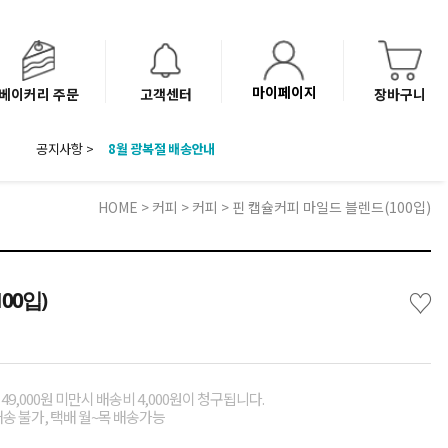
마이페이지
베이커리 주문
고객센터
장바구니
8월 광복절 배송안내
공지사항 >
'NEW 바이브믹스 or 바리스타시럽 1종' 체험단 발표
베이커리(냉동직배송) 센터 이전에 따른 배송 일정 안내
HOME
>
커피
>
커피
> 핀 캡슐커피 마일드 블렌드(100입)
♡
00입)
49,000원 미만시 배송비 4,000원이 청구됩니다.
배송 불가, 택배 월~목 배송가능