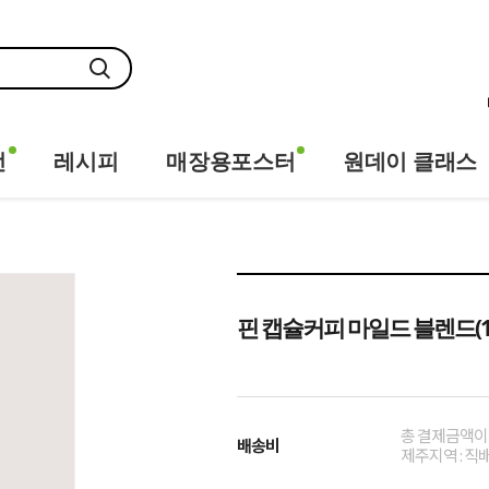
전
레시피
매장용포스터
원데이 클래스
핀 캡슐커피 마일드 블렌드(1
총 결제금액이 
배송비
제주지역 : 직