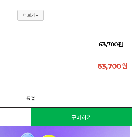
더보기
원
63,700
원
63,700
품절
구매하기