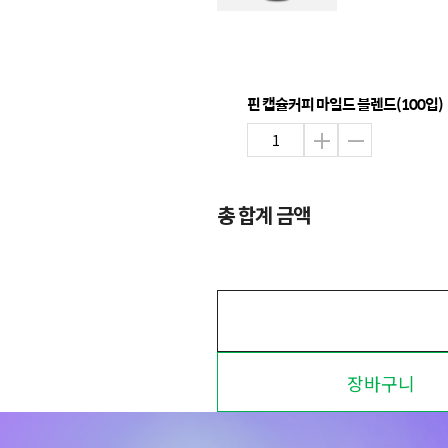
핀 캡슐커피 마일드 블렌드(100입)
총 합계 금액
장바구니