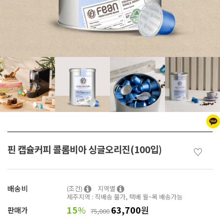
핀 캡슐커피 콜롬비아 싱글오리진(100입)
♡
배송비
(조건)
지역별
제주지역 : 직배송 불가, 택배 월~목 배송가능
15
%
63,700
원
판매가
75,000