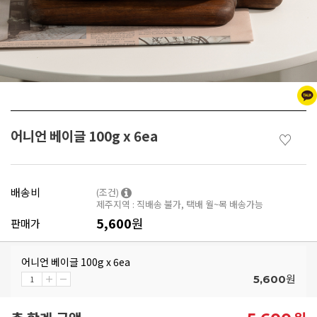
어니언 베이글 100g x 6ea
♡
배송비
(조건)
제주지역 : 직배송 불가, 택배 월~목 배송가능
5,600
원
판매가
어니언 베이글 100g x 6ea
원
5,600