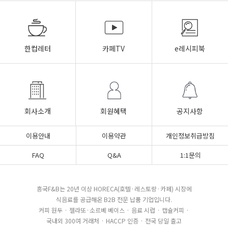
한컵레터
카페TV
e레시피북
회사소개
회원혜택
공지사항
이용안내
이용약관
개인정보취급방침
FAQ
Q&A
1:1문의
흥국F&B는 20년 이상 HORECA(호텔·레스토랑·카페) 시장에
식음료를 공급해온 B2B 전문 납품 기업입니다.
커피 원두 · 젤라또·소르베 베이스 · 음료 시럽 · 캡슐커피 ·
국내외 300여 거래처 · HACCP 인증 · 전국 당일 출고