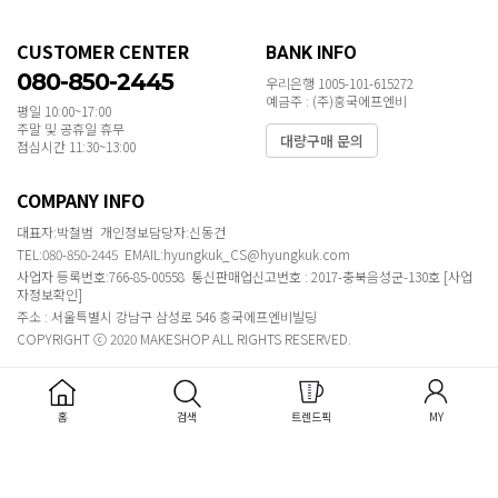
CUSTOMER CENTER
BANK INFO
080-850-2445
우리은행 1005-101-615272
예금주 : (주)흥국에프엔비
평일 10:00~17:00
주말 및 공휴일 휴무
대량구매 문의
점심시간 11:30~13:00
COMPANY INFO
대표자:박철범 개인정보담당자:신동건
TEL:080-850-2445 EMAIL:hyungkuk_CS@hyungkuk.com
사업자 등록번호:766-85-00558 통신판매업신고번호 : 2017-충북음성군-130호
[사업
자정보확인]
주소 : 서울특별시 강남구 삼성로 546 흥국에프엔비빌딩
COPYRIGHT ⓒ 2020 MAKESHOP ALL RIGHTS RESERVED.
홈
검색
트렌드픽
MY