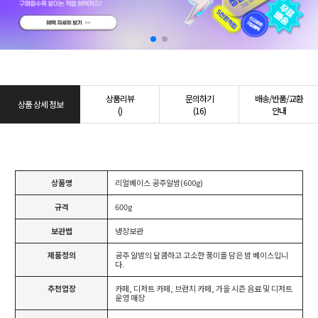
상품리뷰
문의하기
배송/반품/교환
상품 상세 정보
()
(16)
안내
상품명
리얼베이스 공주알밤(600g)
규격
600g
보관법
냉장보관
제품정의
공주 알밤의 달콤하고 고소한 풍미를 담은 밤 베이스입니
다.
추천업장
카페, 디저트 카페, 브런치 카페, 가을 시즌 음료 및 디저트
운영 매장