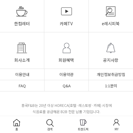
한컵레터
카페TV
e레시피북
회사소개
회원혜택
공지사항
이용안내
이용약관
개인정보취급방침
FAQ
Q&A
1:1문의
흥국F&B는 20년 이상 HORECA(호텔·레스토랑·카페) 시장에
식음료를 공급해온 B2B 전문 납품 기업입니다.
커피 원두 · 젤라또·소르베 베이스 · 음료 시럽 · 캡슐커피 ·
국내외 300여 거래처 · HACCP 인증 · 전국 당일 출고
홈
검색
트렌드픽
MY