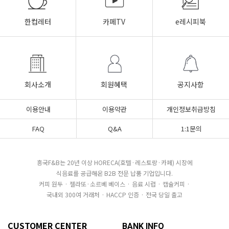
한컵레터
카페TV
e레시피북
회사소개
회원혜택
공지사항
이용안내
이용약관
개인정보취급방침
FAQ
Q&A
1:1문의
흥국F&B는 20년 이상 HORECA(호텔·레스토랑·카페) 시장에
식음료를 공급해온 B2B 전문 납품 기업입니다.
커피 원두 · 젤라또·소르베 베이스 · 음료 시럽 · 캡슐커피 ·
국내외 300여 거래처 · HACCP 인증 · 전국 당일 출고
CUSTOMER CENTER
BANK INFO