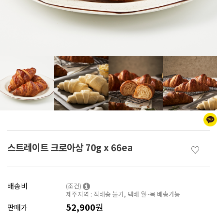
스트레이트 크로아상 70g x 66ea
♡
배송비
(조건)
제주지역 : 직배송 불가, 택배 월~목 배송가능
52,900
원
판매가