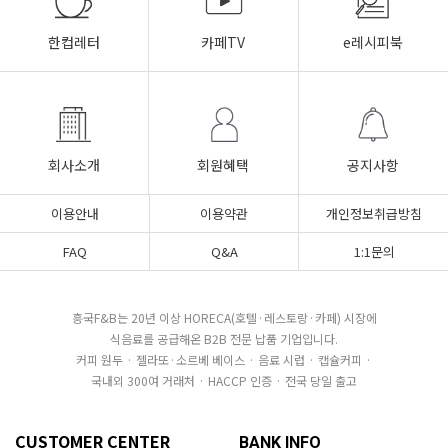
한컵레터
카페TV
e레시피북
회사소개
회원혜택
공지사항
이용안내
이용약관
개인정보취급방침
FAQ
Q&A
1:1문의
흥국F&B는 20년 이상 HORECA(호텔·레스토랑·카페) 시장에
식음료를 공급해온 B2B 전문 납품 기업입니다.
커피 원두 · 젤라또·소르베 베이스 · 음료 시럽 · 캡슐커피 ·
국내외 300여 거래처 · HACCP 인증 · 전국 당일 출고
CUSTOMER CENTER
BANK INFO