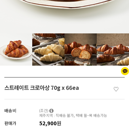
스트레이트 크로아상 70g x 66ea
♡
배송비
(조건)
제주지역 : 직배송 불가, 택배 월~목 배송가능
52,900
원
판매가