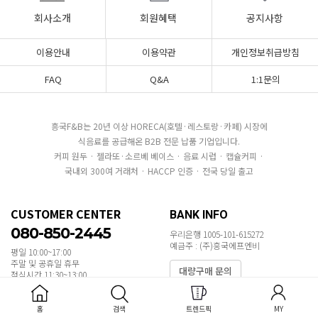
회사소개
회원혜택
공지사항
이용안내
이용약관
개인정보취급방침
FAQ
Q&A
1:1문의
흥국F&B는 20년 이상 HORECA(호텔·레스토랑·카페) 시장에
식음료를 공급해온 B2B 전문 납품 기업입니다.
커피 원두 · 젤라또·소르베 베이스 · 음료 시럽 · 캡슐커피 ·
국내외 300여 거래처 · HACCP 인증 · 전국 당일 출고
CUSTOMER CENTER
BANK INFO
080-850-2445
우리은행 1005-101-615272
예금주 : (주)흥국에프엔비
평일 10:00~17:00
주말 및 공휴일 휴무
대량구매 문의
점심시간 11:30~13:00
COMPANY INFO
홈
검색
트렌드픽
MY