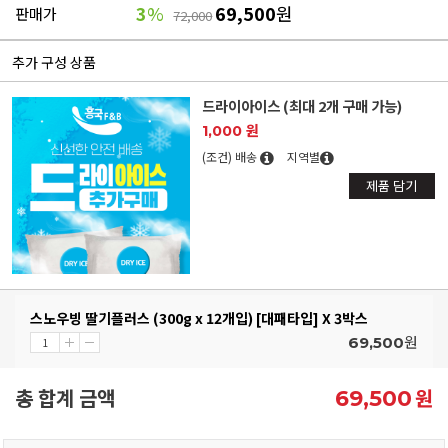
3
%
69,500
원
판매가
72,000
추가 구성 상품
드라이아이스 (최대 2개 구매 가능)
1,000 원
(조건) 배송
지역별
제품 담기
스노우빙 딸기플러스 (300g x 12개입) [대패타입] X 3박스
원
69,500
총 합계 금액
원
69,500