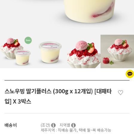
스노우빙 딸기플러스 (300g x 12개입) [대패타
♡
입] X 3박스
배송비
(조건)
지역별
제주지역 : 직배송 불가, 택배 월~목 배송가능