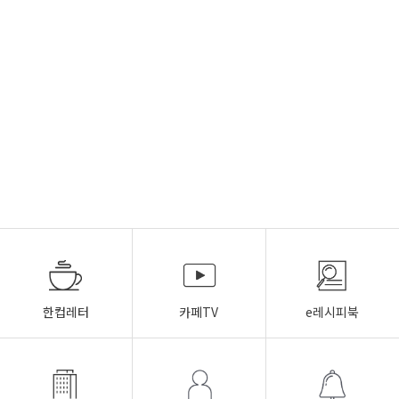
한컵레터
카페TV
e레시피북