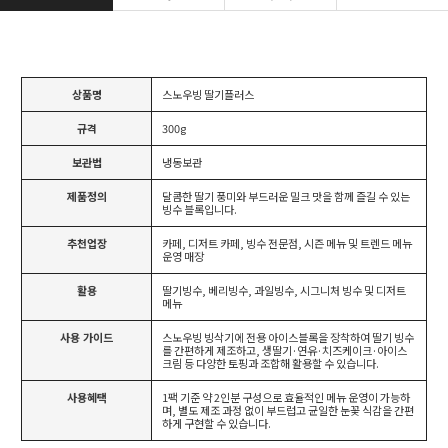
상품명
스노우빙 딸기플러스
규격
300g
보관법
냉동보관
제품정의
달콤한 딸기 풍미와 부드러운 밀크 맛을 함께 즐길 수 있는
빙수 블록입니다.
추천업장
카페, 디저트 카페, 빙수 전문점, 시즌 메뉴 및 트렌드 메뉴
운영 매장
활용
딸기빙수, 베리빙수, 과일빙수, 시그니처 빙수 및 디저트
메뉴
사용 가이드
스노우빙 빙삭기에 전용 아이스블록을 장착하여 딸기 빙수
를 간편하게 제조하고, 생딸기·연유·치즈케이크·아이스
크림 등 다양한 토핑과 조합해 활용할 수 있습니다.
사용혜택
1팩 기준 약 2인분 구성으로 효율적인 메뉴 운영이 가능하
며, 별도 제조 과정 없이 부드럽고 균일한 눈꽃 식감을 간편
하게 구현할 수 있습니다.