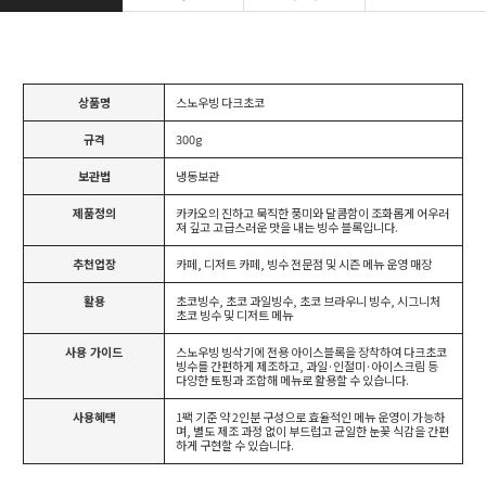
상품명
스노우빙 다크초코
규격
300g
보관법
냉동보관
제품정의
카카오의 진하고 묵직한 풍미와 달콤함이 조화롭게 어우러
져 깊고 고급스러운 맛을 내는 빙수 블록입니다.
추천업장
카페, 디저트 카페, 빙수 전문점 및 시즌 메뉴 운영 매장
활용
초코빙수, 초코 과일빙수, 초코 브라우니 빙수, 시그니처
초코 빙수 및 디저트 메뉴
사용 가이드
스노우빙 빙삭기에 전용 아이스블록을 장착하여 다크초코
빙수를 간편하게 제조하고, 과일·인절미·아이스크림 등
다양한 토핑과 조합해 메뉴로 활용할 수 있습니다.
사용혜택
1팩 기준 약 2인분 구성으로 효율적인 메뉴 운영이 가능하
며, 별도 제조 과정 없이 부드럽고 균일한 눈꽃 식감을 간편
하게 구현할 수 있습니다.