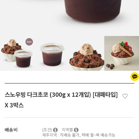
스노우빙 다크초코 (300g x 12개입) [대패타입]
♡
X 3박스
배송비
(조건)
지역별
제주지역 : 직배송 불가, 택배 월~목 배송가능