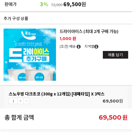
3
%
69,500
원
판매가
72,000
추가 구성 상품
드라이아이스 (최대 2개 구매 가능)
1,000 원
(조건) 배송
지역별
제품 담기
스노우빙 다크초코 (300g x 12개입) [대패타입] X 3박스
원
69,500
총 합계 금액
원
69,500