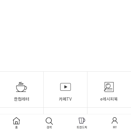
한컵레터
카페TV
e레시피북
홈
검색
트렌드픽
MY