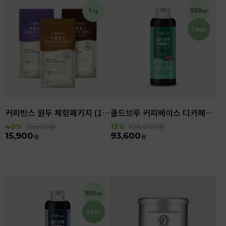
커피빈스 원두 체험패키지 (1kg)
콜드브루 커피베이스 디카페인 (900ml x 6ea)
40%
26,500
원
13%
108,000
원
15,900
93,600
원
원