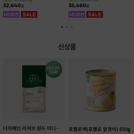
32,640
35,460
원
원
신상품
디카페인 리저브 원두 미디엄다크 로스팅 1kg
포멜로쌕(포멜로 알갱이) 850g