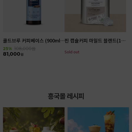
콜드브루 커피베이스 (900ml x 6ea)
핀 캡슐커피 마일드 블렌드(100입)
25%
108,000
원
Sold out
81,000
원
흥국몰 레시피