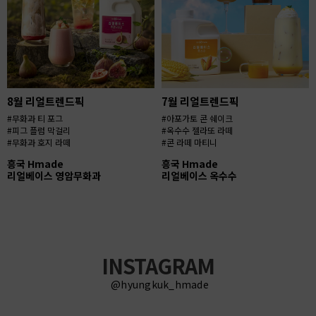
8월 리얼트렌드픽
7월 리얼트렌드픽
#무화과 티 포그
#아포가토 콘 쉐이크
#피그 플럼 막걸리
#옥수수 젤라또 라떼
#무화과 호지 라떼
#콘 라떼 마티니
흥국 Hmade
흥국 Hmade
리얼베이스 영암무화과
리얼베이스 옥수수
INSTAGRAM
@hyungkuk_hmade