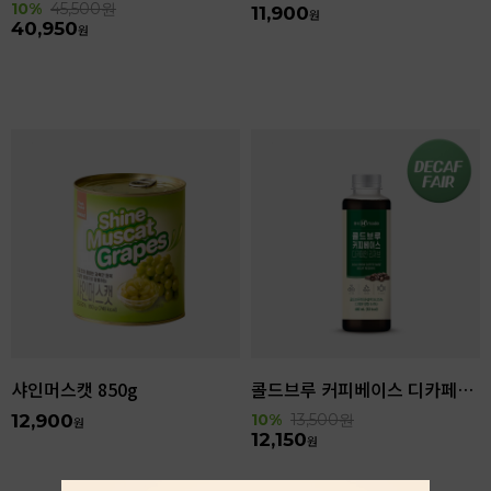
10%
45,500
원
11,900
원
40,950
원
샤인머스캣 850g
콜드브루 커피베이스 디카페인 리저브 440ml
12,900
10%
13,500
원
원
12,150
원