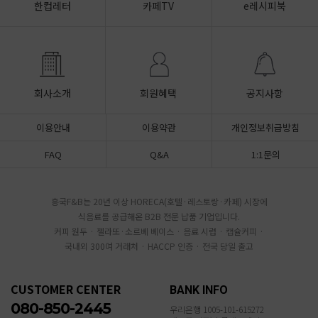
한컵레터
카페TV
e레시피북
회사소개
회원혜택
공지사항
이용안내
이용약관
개인정보취급방침
FAQ
Q&A
1:1문의
흥국F&B는 20년 이상 HORECA(호텔·레스토랑·카페) 시장에
식음료를 공급해온 B2B 전문 납품 기업입니다.
커피 원두 · 젤라또·소르베 베이스 · 음료 시럽 · 캡슐커피 ·
국내외 300여 거래처 · HACCP 인증 · 전국 당일 출고
CUSTOMER CENTER
BANK INFO
080-850-2445
우리은행 1005-101-615272