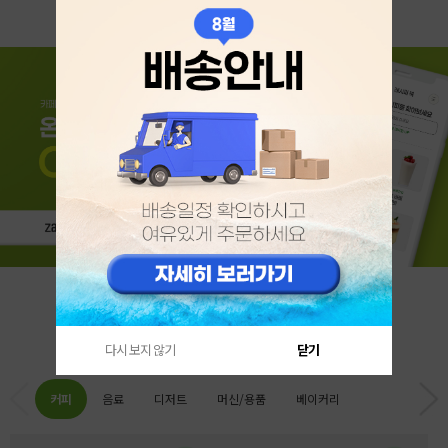
카테고리 베스트
다시 보지 않기
닫기
커피
음료
디저트
머신/용품
베이커리