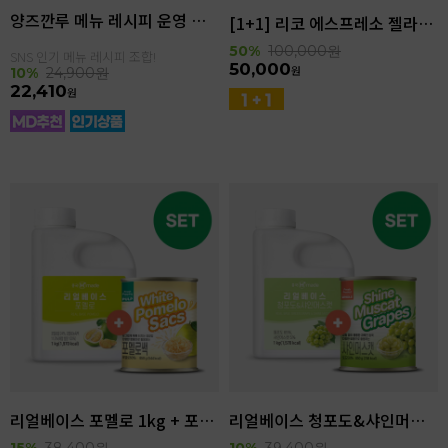
양즈깐루 메뉴 레시피 운영 세트
[1+1] 리코 에스프레소 젤라또 4kg(4.6L)
50%
100,000
원
SNS 인기 메뉴 레시피 조합!
50,000
원
10%
24,900
원
22,410
원
리얼베이스 포멜로 1kg + 포멜로쌕 850g SET
리얼베이스 청포도&샤인머스캣 1kg + 샤인머스캣 850g SET
15%
38,400
원
10%
39,400
원