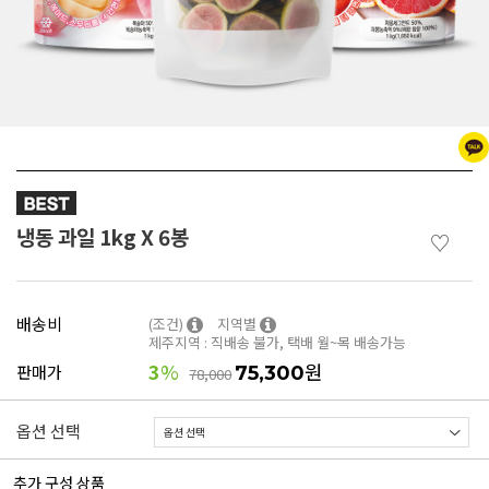
냉동 과일 1kg X 6봉
♡
배송비
(조건)
지역별
제주지역 : 직배송 불가, 택배 월~목 배송가능
3
%
원
판매가
75,300
78,000
옵션 선택
추가 구성 상품